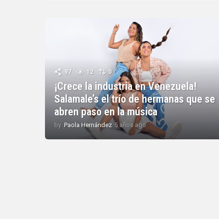
97
12
0
¡Crece la industria en Venezuela!
Salamale’s el trío de hermanas que se
abren paso en la música
by
Paola Hernández
5 años ago
5
a
ñ
o
s
a
g
o