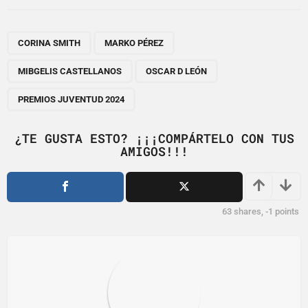
t
P
,
,
,
,
a
CORINA SMITH
MARKO PÉREZ
g
MIBGELIS CASTELLANOS
OSCAR D LEÓN
i
n
PREMIOS JUVENTUD 2024
a
t
¿TE GUSTA ESTO? ¡¡¡COMPÁRTELO CON TUS
i
AMIGOS!!!
o
n
63
shares,
-1
points