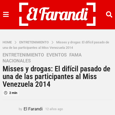
HOME
ENTRETENIMIENTO
Misses y drogas: El difícil pasado de
una de las participantes al Miss Venezuela 2014
ENTRETENIMIENTO
,
EVENTOS
,
FAMA
,
1
NACIONALES
2
Misses y drogas: El difícil pasado de
a
ñ
una de las participantes al Miss
o
Venezuela 2014
s
a
2 min
g
o
El Farandi
by
12 años ago
1
1
2