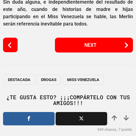
Sin duda alguna, e independientemente del resultado de
este año, cuando de historias de madre e hijas
participando en el Miss Venezuela se hable, las Merlín
serán referencia inevitable para todos.
P
NEXT
o
s
t
P
,
,
a
DESTACADA
DROGAS
MISS VENEZUELA
g
i
¿TE GUSTA ESTO? ¡¡¡COMPÁRTELO CON TUS
AMIGOS!!!
n
a
t
i
349
shares,
7
points