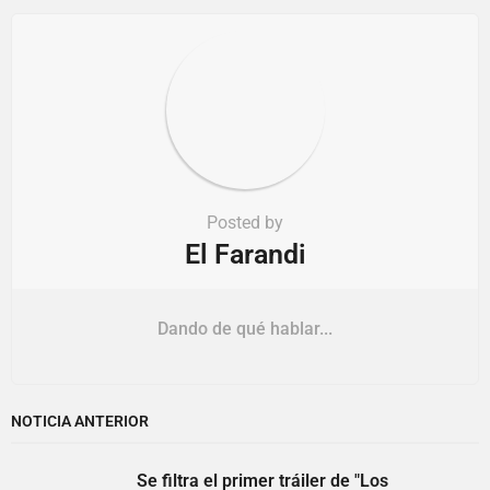
o
n
Posted by
El Farandi
Dando de qué hablar...
NOTICIA ANTERIOR
Se filtra el primer tráiler de "Los