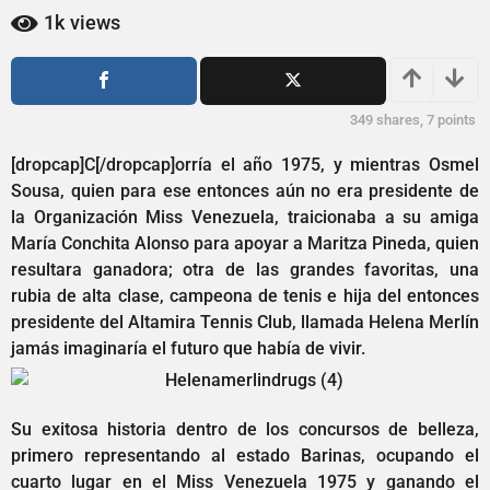
2
a
1k
views
a
ñ
o
ñ
s
o
a
s
349
shares,
7
points
g
a
o
[dropcap]C[/dropcap]orría el año 1975, y mientras Osmel
g
Sousa, quien para ese entonces aún no era presidente de
o
la Organización Miss Venezuela, traicionaba a su amiga
María Conchita Alonso para apoyar a Maritza Pineda, quien
resultara ganadora; otra de las grandes favoritas, una
rubia de alta clase, campeona de tenis e hija del entonces
presidente del Altamira Tennis Club, llamada Helena Merlín
jamás imaginaría el futuro que había de vivir.
Su exitosa historia dentro de los concursos de belleza,
primero representando al estado Barinas, ocupando el
cuarto lugar en el Miss Venezuela 1975 y ganando el