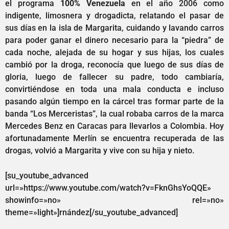
el programa
100% Venezuela
en el año 2006 como
indigente, limosnera y drogadicta, relatando el pasar de
sus días en la isla de Margarita, cuidando y lavando carros
para poder ganar el dinero necesario para la “piedra” de
cada noche, alejada de su hogar y sus hijas, los cuales
cambió por la droga, reconocía que luego de sus días de
gloria, luego de fallecer su padre, todo cambiaría,
convirtiéndose en toda una mala conducta e incluso
pasando algún tiempo en la cárcel tras formar parte de la
banda “Los Merceristas”, la cual robaba carros de la marca
Mercedes Benz en Caracas para llevarlos a Colombia. Hoy
afortunadamente Merlín se encuentra recuperada de las
drogas, volvió a Margarita y vive con su hija y nieto.
[su_youtube_advanced
url=»https://www.youtube.com/watch?v=FknGhsYoQQE»
showinfo=»no» rel=»no»
theme=»light»]rnández[/su_youtube_advanced]