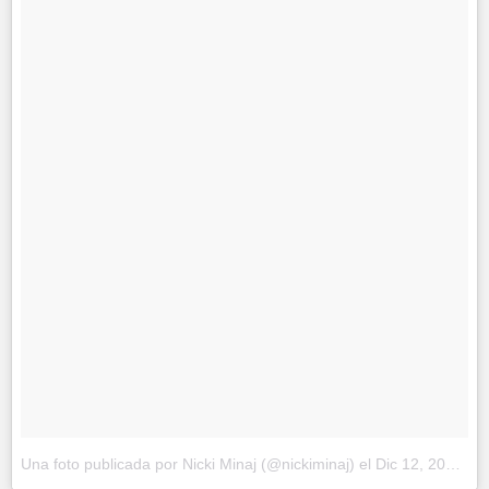
Una foto publicada por Nicki Minaj (@nickiminaj)
el
Dic 12, 2014 at 10:39 PST