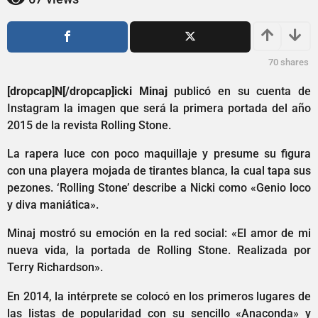
2
ñ
a
o
s
ñ
a
o
70
shares
g
s
o
a
[dropcap]N[/dropcap]icki Minaj
publicó en su cuenta de
g
Instagram la imagen que será la primera portada del año
o
2015 de la revista Rolling Stone.
La rapera luce con poco maquillaje y presume su figura
con una playera mojada de tirantes blanca, la cual tapa sus
pezones. ‘Rolling Stone’ describe a Nicki como «Genio loco
y diva maniática».
Minaj mostró su emoción en la red social: «El amor de mi
nueva vida, la portada de Rolling Stone. Realizada por
Terry Richardson».
En 2014, la intérprete se colocó en los primeros lugares de
las listas de popularidad con su sencillo «Anaconda» y