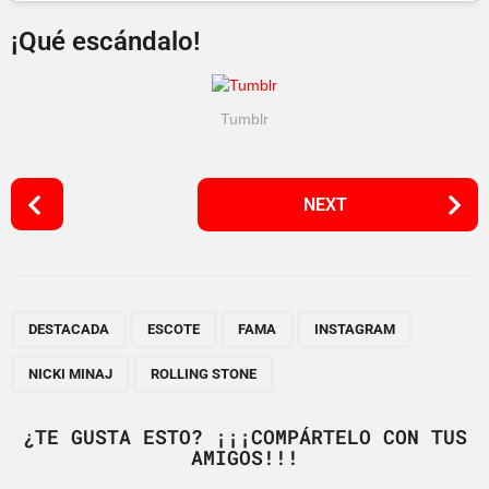
¡Qué escándalo!
Tumblr
P
NEXT
o
s
t
P
,
,
,
,
,
a
DESTACADA
ESCOTE
FAMA
INSTAGRAM
g
NICKI MINAJ
ROLLING STONE
i
n
¿TE GUSTA ESTO? ¡¡¡COMPÁRTELO CON TUS
a
AMIGOS!!!
t