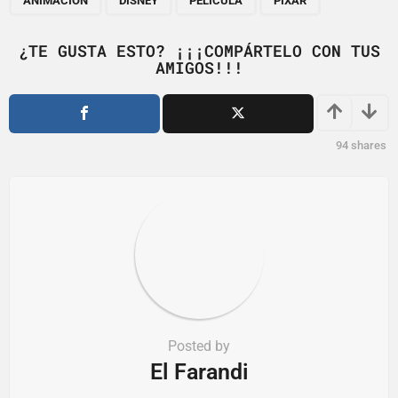
a
ANIMACIÓN
DISNEY
PELÍCULA
PIXAR
g
i
¿TE GUSTA ESTO? ¡¡¡COMPÁRTELO CON TUS
AMIGOS!!!
n
a
t
i
94
shares
o
n
Posted by
El Farandi