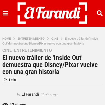
HOME
ENTRETENIMIENTO
CINE
El nuevo tráiler de 'Inside
Out' demuestra que Disney/Pixar vuelve con una gran historia
CINE
,
ENTRETENIMIENTO
1
El nuevo tráiler de 'Inside Out'
1
a
demuestra que Disney/Pixar vuelve
ñ
con una gran historia
o
s
1 min
a
g
El Farandi
by
11 años ago
1
o
1
1
a
42
views