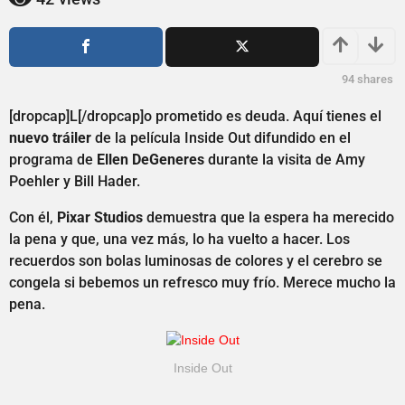
1
ñ
a
o
s
ñ
a
o
94
shares
g
s
o
a
[dropcap]L[/dropcap]o prometido es deuda. Aquí tienes el
g
nuevo tráiler
de la película Inside Out difundido en el
o
programa de
Ellen DeGeneres
durante la visita de Amy
Poehler y Bill Hader.
Con él,
Pixar Studios
demuestra que la espera ha merecido
la pena y que, una vez más, lo ha vuelto a hacer. Los
recuerdos son bolas luminosas de colores y el cerebro se
congela si bebemos un refresco muy frío. Merece mucho la
pena.
Inside Out