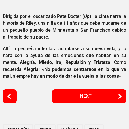
Dirigida por el oscarizado Pete Docter (
Up
), la cinta narra la
historia de Riley, una niña de 11 años que debe mudarse de
un pequeño pueblo de Minnesota a San Francisco debido
al trabajo de su padre.
Allí, la pequeña intentará adaptarse a su nueva vida, y lo
hará con la ayuda de las emociones que habitan en su
mente,
Alegría, Miedo, Ira, Repulsión y Tristeza
. Como
recuerda Alegría: «
No podemos centrarnos en lo que va
mal, siempre hay un modo de darle la vuelta a las cosas
«.
P
NEXT
o
s
t
P
,
,
,