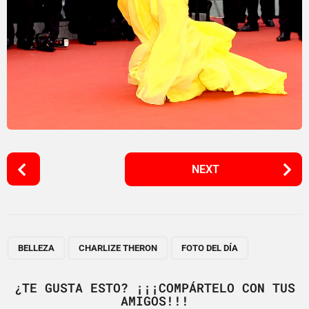
P
NEXT
o
s
t
P
,
,
a
BELLEZA
CHARLIZE THERON
FOTO DEL DÍA
g
i
¿TE GUSTA ESTO? ¡¡¡COMPÁRTELO CON TUS
AMIGOS!!!
n