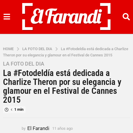
HOME
LA FOTO DEL DIA
La #Fotodeldía está dedicada a Charlize
Theron por su elegancia y glamour en el Festival de Cannes 2015
LA FOTO DEL DIA
1
La #Fotodeldía está dedicada a
1
a
Charlize Theron por su elegancia y
ñ
glamour en el Festival de Cannes
o
2015
s
a
1 min
g
o
El Farandi
1
by
11 años ago
1