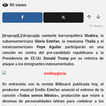
1
a
90
views
a
ñ
o
ñ
s
o
a
s
57
shares
g
a
o
[dropcap]L[/dropcap]a cantante barranquillera
Shakira,
la
g
cubanoamericana
Gloria Estefan
, la mexicana
Thalia
y el
o
mexicoamericano
Pepe Aguilar
participarán en una
canción en contra del pre-candidato republicano a la
Presidencia de EE.UU.
Donald Trump
por su retórica de
ataque a los inmigrantes indocumentados.
En entrevista con la revista Billboard publicada hoy, el
productor musical Emilio Estefan anunció el estreno de la
canción
«Todos somos México»,
producción que reúne a
decenas de personalidades latinas para «celebrar a los