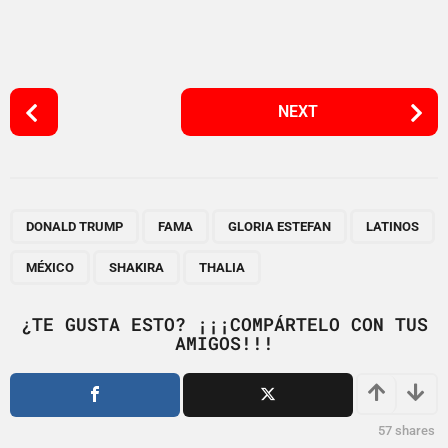
P
NEXT
o
s
t
P
,
,
,
,
,
,
a
DONALD TRUMP
FAMA
GLORIA ESTEFAN
LATINOS
g
MÉXICO
SHAKIRA
THALIA
i
n
¿TE GUSTA ESTO? ¡¡¡COMPÁRTELO CON TUS
a
AMIGOS!!!
t
i
o
57
shares
n