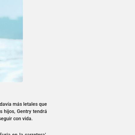
davía más letales que
 hijos, Gentry tendrá
eguir con vida.
uria en la carretera’,