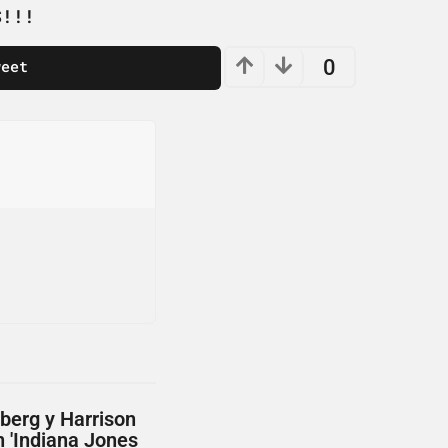
S!!!
0
weet
berg y Harrison
 'Indiana Jones