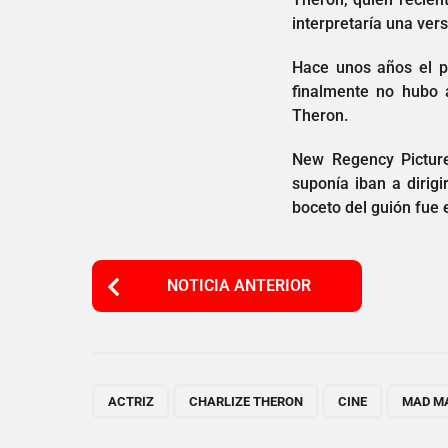
interpretaría una ver
Hace unos años el pr
finalmente no hubo 
Theron.
New Regency Picture
suponía iban a dirig
boceto del guión fue 
P
NOTICIA ANTERIOR
o
s
t
P
,
,
,
ACTRIZ
CHARLIZE THERON
CINE
MAD M
a