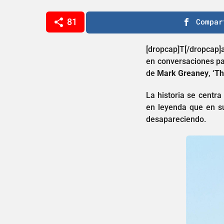
a
1
ñ
81
Compar
a
o
ñ
s
o
a
[dropcap]T[/dropcap]
g
s
en conversaciones par
o
a
de
Mark Greaney
,
‘T
g
La historia se centr
o
en leyenda que en su
desapareciendo.