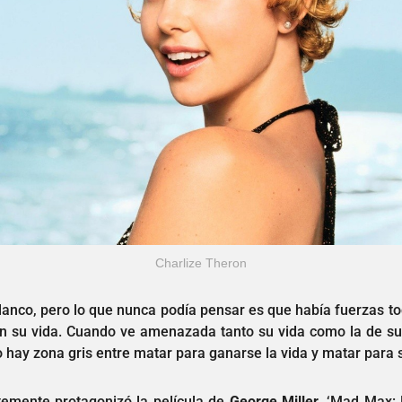
Charlize Theron
lanco, pero lo que nunca podía pensar es que había fuerzas to
on su vida. Cuando ve amenazada tanto su vida como la de sus
hay zona gris entre matar para ganarse la vida y matar para s
temente protagonizó la película de
George Miller
, ‘Mad Max: F