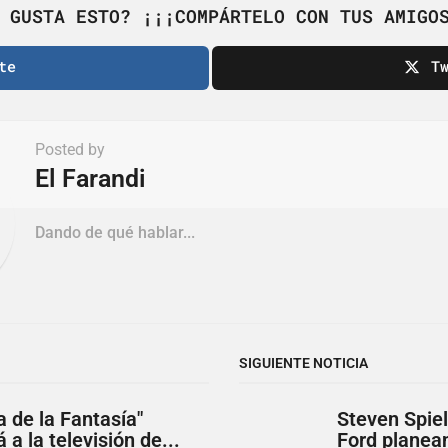
 GUSTA ESTO? ¡¡¡COMPÁRTELO CON TUS AMIGO
te
T
Posted by
El Farandi
Dando de qué hablar...
SIGUIENTE NOTICIA
la de la Fantasía"
Steven Spiel
 a la televisión de...
Ford planean