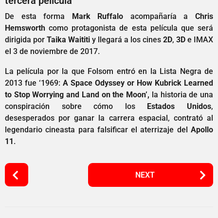
tercera película
De esta forma
Mark Ruffalo
acompañaría a
Chris
Hemsworth
como protagonista de esta película que será
dirigida por
Taika Waititi
y llegará a los cines
2D
,
3D
e IMAX
el 3 de noviembre de 2017.
La película por la que Folsom entró en la Lista Negra de
2013 fue ‘1969:
A Space Odyssey or How Kubrick Learned
to Stop Worrying and Land on the Moon’,
la historia de una
conspiración sobre cómo los
Estados Unidos
,
desesperados por ganar la carrera espacial, contrató al
legendario cineasta para falsificar el aterrizaje del
Apollo
11
.
P
NEXT
o
s
t