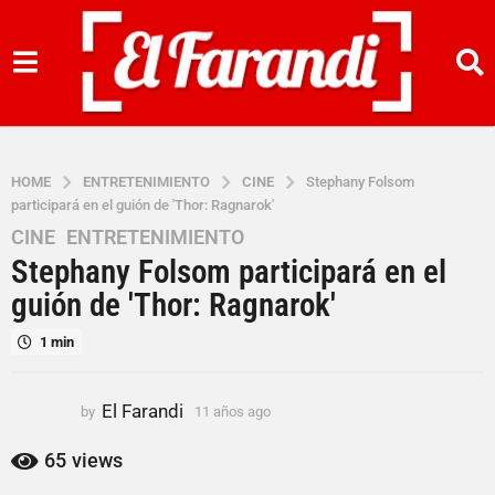
HOME
ENTRETENIMIENTO
CINE
Stephany Folsom
participará en el guión de 'Thor: Ragnarok'
CINE
,
ENTRETENIMIENTO
1
Stephany Folsom participará en el
1
a
guión de 'Thor: Ragnarok'
ñ
1 min
o
s
a
El Farandi
by
11 años ago
1
g
1
o
a
65
views
ñ
1