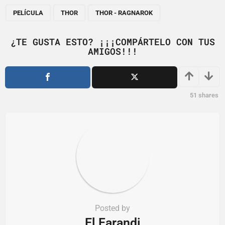
P
,
,
a
PELÍCULA
THOR
THOR - RAGNAROK
g
i
¿TE GUSTA ESTO? ¡¡¡COMPÁRTELO CON TUS
AMIGOS!!!
n
a
t
i
51
shares
o
n
Posted by
El Farandi