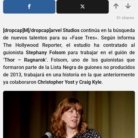
o
1
s
a
a
ñ
51
shares
g
o
o
[dropcap]M[/dropcap]arvel Studios
continúa en la búsqueda
s
de nuevos talentos para su «Fase Tres». Según informa
a
The Hollywood Reporter, el estudio ha contratado al
g
guionista
Stephany Folsom
para trabajar en el guión de
o
‘
Thor – Ragnarok
‘. Folsom, uno de los guionistas que
formaron parte de la Lista Negra de guiones no producidos
de 2013, trabajará en una historia en la que anteriormente
ya colaboraron
Christopher Yost
y
Craig Kyle
.