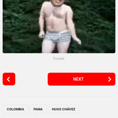
Tumblr.
P
NEXT
o
s
t
P
,
,
,
a
COLOMBIA
FAMA
HUGO CHÁVEZ
g