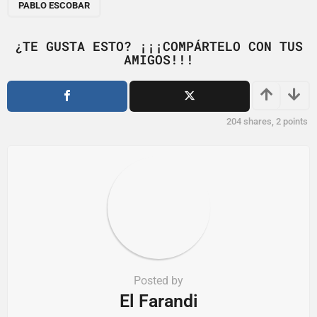
PABLO ESCOBAR
i
n
¿TE GUSTA ESTO? ¡¡¡COMPÁRTELO CON TUS
a
AMIGOS!!!
t
i
o
204
shares,
2
points
n
Posted by
El Farandi