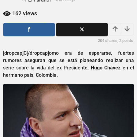
0
0
a
a
162
views
ñ
ñ
o
o
s
s
a
a
204
shares,
2
points
g
g
o
[dropcap]C[/dropcap]omo era de esperarse, fuertes
o
rumores aseguran que se está planeando realizar una
serie sobre la vida del ex Presidente,
Hugo Chávez
en el
hermano país, Colombia.