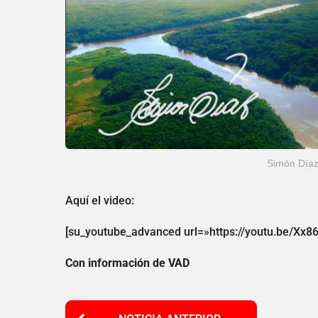
Simón Díaz
Aquí el video:
[su_youtube_advanced url=»https://youtu.be/Xx86
Con información de VAD
P