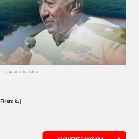
 – captura de video
FHsrclk»]