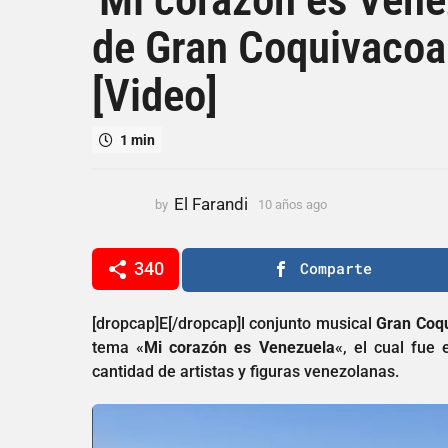
a
de Gran Coquivacoa 
ñ
o
[Video]
s
a
g
1 min
o
1
0
El Farandi
by
10 años ago
1
a
0
a
ñ
ñ
340
Comparte
o
o
s
s
a
a
[dropcap]E[/dropcap]l conjunto musical
Gran Coq
g
g
tema «
Mi corazón es Venezuela
«, el cual fue 
o
o
cantidad de artistas y figuras venezolanas.