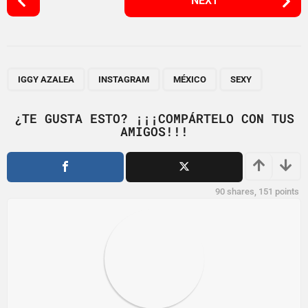
NEXT
o
s
t
P
,
,
,
a
IGGY AZALEA
INSTAGRAM
MÉXICO
SEXY
g
i
¿TE GUSTA ESTO? ¡¡¡COMPÁRTELO CON TUS
AMIGOS!!!
n
a
t
i
90
shares,
151
points
o
n