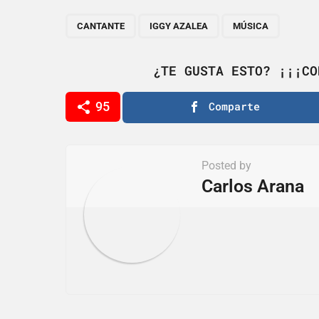
t
P
,
,
CANTANTE
IGGY AZALEA
MÚSICA
a
g
¿TE GUSTA ESTO? ¡¡¡CO
i
95
Comparte
n
a
t
Posted by
i
Carlos Arana
o
n