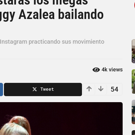
Iggy Azalea bailando
n Instagram practicando sus movimiento
4k
views
54
Tweet