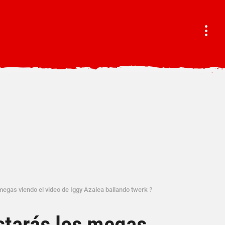
egas viendo el video de Iggy Azalea bailando twerk ?
starás los megas