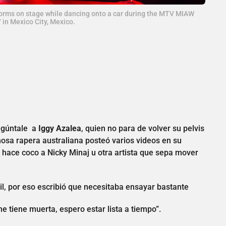
forms on stage while dancing onto a car during the MTV MIAW
 in Mexico City, Mexico.
regúntale a
Iggy Azalea
, quien no para de volver su pelvis
osa rapera australiana posteó varios videos en su
e hace coco a Nicky Minaj u otra artista que sepa mover
l, por eso escribió que necesitaba ensayar bastante
 tiene muerta, espero estar lista a tiempo”.