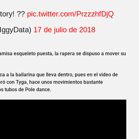
tory! ??
pic.twitter.com/PrzzzhfDjQ
IggyData)
17 de julio de 2018
misa esqueleto puesta, la rapera se dispuso a mover su
a a la bailarina que lleva dentro, pues en el video de
boró con Tyga, hace unos movimientos bastante
os tubos de Pole dance.