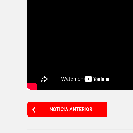
P
NOTICIA ANTERIOR
o
s