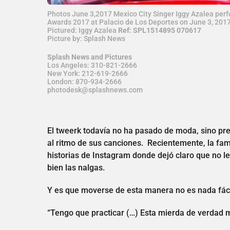
Photos June 3,2017 Mexico City Singer Iggy Azalea per
Awards 2017 at Palacio de Los Deportes on June 3, 2017
Pictured: Iggy Azalea
Ref: SPL1514895 070617
Picture by: Splash News
Splash News and Pictures
Los Angeles: 310-821-2666
New York: 212-619-2666
London: 870-934-2666
photodesk@splashnews.com
El tweerk todavía no ha pasado de moda, sino p
al ritmo de sus canciones. Recientemente, la fam
historias de Instagram donde dejó claro que no l
bien las nalgas.
Y es que moverse de esta manera no es nada fáci
“Tengo que practicar (…) Esta mierda de verdad me