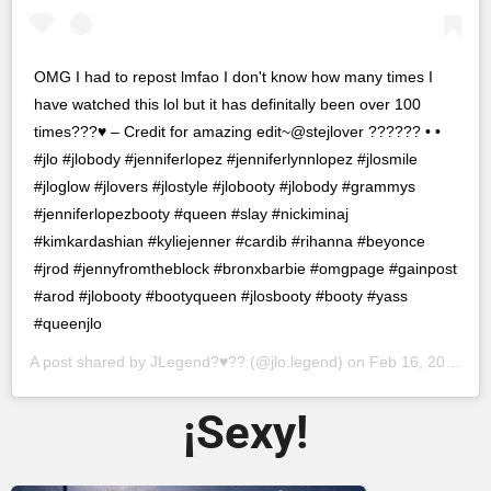
OMG I had to repost lmfao I don't know how many times I
have watched this lol but it has definitally been over 100
times???♥️ – Credit for amazing edit~@stejlover ?????? • •
#jlo #jlobody #jenniferlopez #jenniferlynnlopez #jlosmile
#jloglow #jlovers #jlostyle #jlobooty #jlobody #grammys
#jenniferlopezbooty #queen #slay #nickiminaj
#kimkardashian #kyliejenner #cardib #rihanna #beyonce
#jrod #jennyfromtheblock #bronxbarbie #omgpage #gainpost
#arod #jlobooty #bootyqueen #jlosbooty #booty #yass
#queenjlo
A post shared by
JLegend?♥️??
(@jlo.legend) on
Feb 16, 2019 at 10:36am PST
¡Sexy!