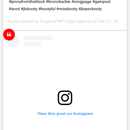
#jennyfromtheblock #bronxbarbie #omgpage #gainpost
#arod #jlobooty #bootyful #missbooty #jlopezbooty
A post shared by
JLegend?♥️??
(@jlo.legend) on
Feb 17, 2019 at 11:59am PST
View this post on Instagram