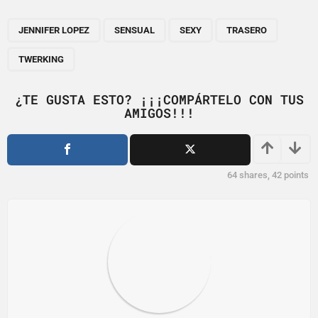
P
,
,
,
,
a
JENNIFER LOPEZ
SENSUAL
SEXY
TRASERO
g
TWERKING
i
n
¿TE GUSTA ESTO? ¡¡¡COMPÁRTELO CON TUS
a
AMIGOS!!!
t
i
o
64
shares,
42
points
n