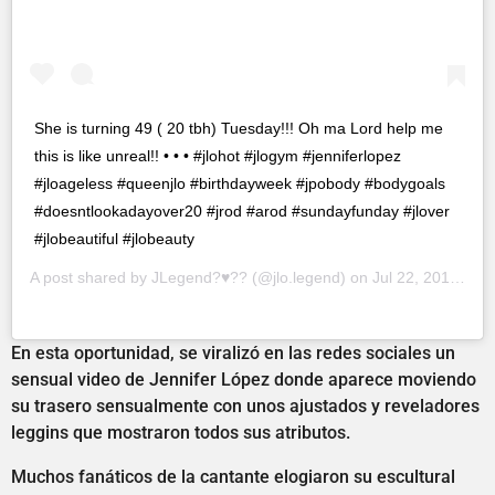
She is turning 49 ( 20 tbh) Tuesday!!! Oh ma Lord help me
this is like unreal!! • • • #jlohot #jlogym #jenniferlopez
#jloageless #queenjlo #birthdayweek #jpobody #bodygoals
#doesntlookadayover20 #jrod #arod #sundayfunday #jlover
#jlobeautiful #jlobeauty
A post shared by
JLegend?♥️??
(@jlo.legend) on
Jul 22, 2018 at 3:36pm PDT
En esta oportunidad, se viralizó en las redes sociales un
sensual video de Jennifer López donde aparece moviendo
su trasero sensualmente con unos ajustados y reveladores
leggins que mostraron todos sus atributos.
Muchos fanáticos de la cantante elogiaron su escultural