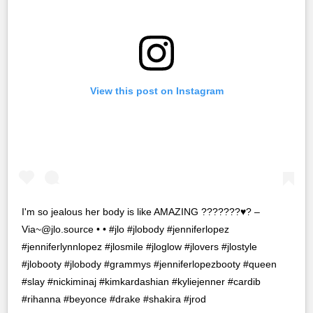
View this post on Instagram
I'm so jealous her body is like AMAZING ???????♥️? –
Via~@jlo.source
• • #jlo #jlobody #jenniferlopez
#jenniferlynnlopez #jlosmile #jloglow #jlovers #jlostyle
#jlobooty #jlobody #grammys #jenniferlopezbooty #queen
#slay #nickiminaj #kimkardashian #kyliejenner #cardib
#rihanna #beyonce #drake #shakira #jrod