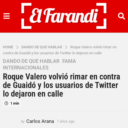
HOME
DANDO DE QUE HABLAR
Roque Valero volvió rimar en
contra de Guaidó y los usuarios de Twitter lo dejaron en calle
DANDO DE QUE HABLAR
,
FAMA
,
7
INTERNACIONALES
a
Roque Valero volvió rimar en contra
ñ
o
de Guaidó y los usuarios de Twitter
s
lo dejaron en calle
a
g
1 min
o
7
Carlos Arana
by
7 años ago
7
a
a