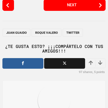
P
NEXT
o
s
t
P
,
,
a
JUAN GUAIDO
ROQUE VALERO
TWITTER
g
i
¿TE GUSTA ESTO? ¡¡¡COMPÁRTELO CON TUS
AMIGOS!!!
n
a
t
i
97
shares,
5
points
o
n