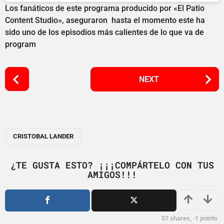
Los fanáticos de este programa producido por «El Patio
Content Studio», aseguraron hasta el momento este ha
sido uno de los episodios más calientes de lo que va de
program
P
NEXT
o
s
t
P
a
CRISTOBAL LANDER
g
i
¿TE GUSTA ESTO? ¡¡¡COMPÁRTELO CON TUS
AMIGOS!!!
n
a
t
i
57
shares,
-1
points