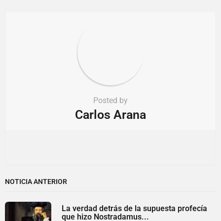
o
n
Posted by
Carlos Arana
NOTICIA ANTERIOR
La verdad detrás de la supuesta profecía
que hizo Nostradamus...