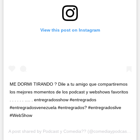
View this post on Instagram
ME DORMI TIRANDO ? Dile a tu amigo que compartiremos
los mejores momentos de los podcast y webshows favoritos
. . . . . . …. . entregradosshow #entregrados
#entregradosvenezuela #entregrados? #entregradoslive
#WebShow
A post shared by
Podcast y Comedia?️?
(@comediaypodcast) on
M