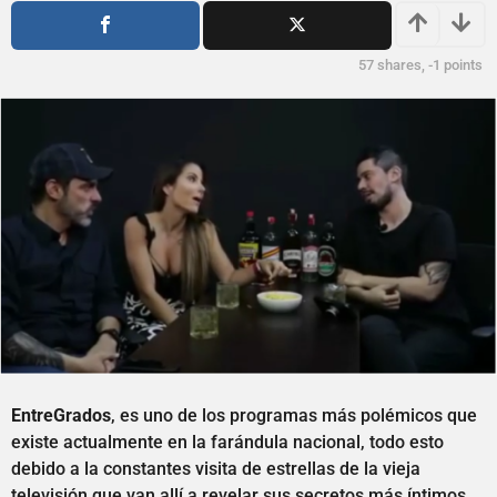
s
ñ
a
o
g
s
57
shares,
-1
points
o
a
g
o
EntreGrados
, es uno de los programas más polémicos que
existe actualmente en la farándula nacional, todo esto
debido a la constantes visita de estrellas de la vieja
televisión que van allí a revelar sus secretos más íntimos.