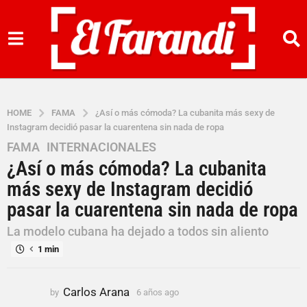
HOME
FAMA
¿Así o más cómoda? La cubanita más sexy de
Instagram decidió pasar la cuarentena sin nada de ropa
FAMA
,
INTERNACIONALES
6
¿Así o más cómoda? La cubanita
a
ñ
más sexy de Instagram decidió
o
pasar la cuarentena sin nada de ropa
s
a
La modelo cubana ha dejado a todos sin aliento
g
1 min
o
6
Carlos Arana
by
6 años ago
6
a
a