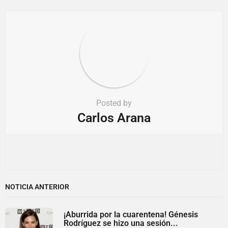
o
n
Posted by
Carlos Arana
NOTICIA ANTERIOR
¡Aburrida por la cuarentena! Génesis
Rodríguez se hizo una sesión...