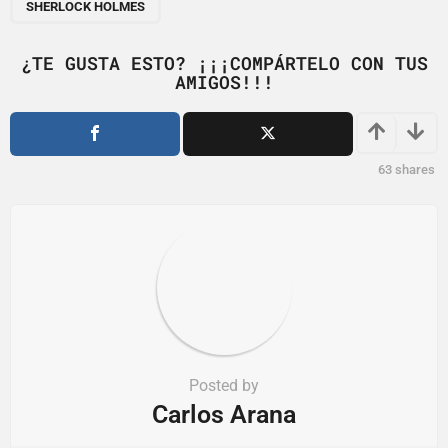
SHERLOCK HOLMES
i
n
¿TE GUSTA ESTO? ¡¡¡COMPÁRTELO CON TUS
a
AMIGOS!!!
t
i
o
63
shares
n
Posted by
Carlos Arana