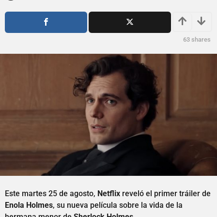
o
ñ
s
o
a
s
g
a
63
shares
o
g
o
Este martes 25 de agosto,
Netflix
reveló el primer tráiler de
Enola Holmes
, su nueva película sobre la vida de la
hermana menor de
Sherlock Holmes.