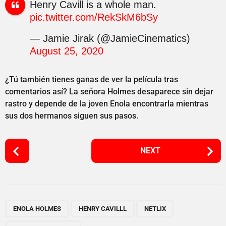
Henry Cavill is a whole man.
pic.twitter.com/RekSkM6bSy
— Jamie Jirak (@JamieCinematics)
August 25, 2020
¿Tú también tienes ganas de ver la película tras
comentarios así? La señora Holmes desaparece sin dejar
rastro y depende de la joven Enola encontrarla mientras
sus dos hermanos siguen sus pasos.
P
NEXT
o
s
t
P
,
,
,
a
ENOLA HOLMES
HENRY CAVILLL
NETLIX
g