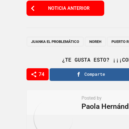
P
NOTICIA ANTERIOR
o
s
t
P
,
,
JUANKA EL PROBLEMÁTICO
NOREH
PUERTO R
a
g
¿TE GUSTA ESTO? ¡¡¡CO
i
74
Comparte
n
a
t
Posted by
i
Paola Hernánd
o
n