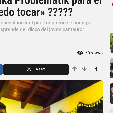
edo tocar» ?????
 venezolano y el puertoriqueño se unen por
sprende del disco del joven cantautor
76
views
4
Tweet