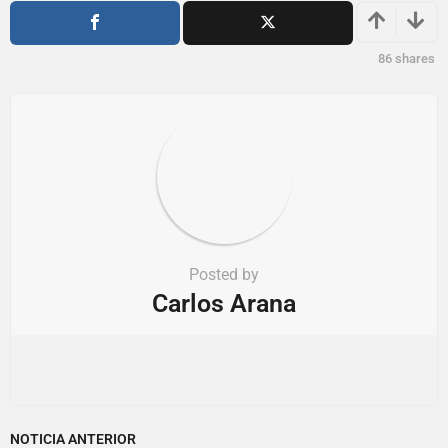
i
o
86
shares
n
Posted by
Carlos Arana
NOTICIA ANTERIOR