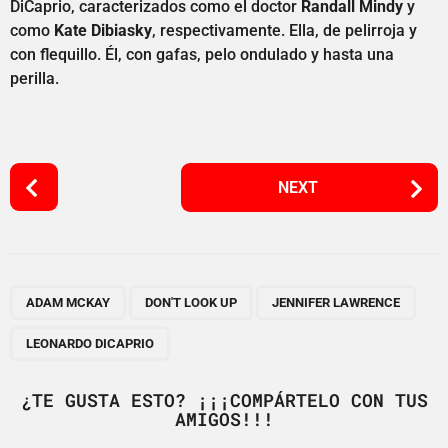
DiCaprio, caracterizados como el doctor
Randall Mindy
y
como
Kate Dibiasky
, respectivamente. Ella, de pelirroja y
con flequillo. Él, con gafas, pelo ondulado y hasta una
perilla.
P
NEXT
o
s
t
P
,
,
,
a
ADAM MCKAY
DON'T LOOK UP
JENNIFER LAWRENCE
g
LEONARDO DICAPRIO
i
n
¿TE GUSTA ESTO? ¡¡¡COMPÁRTELO CON TUS
a
AMIGOS!!!
t