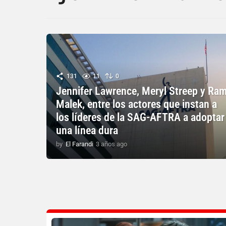
131
11
0
Jennifer Lawrence, Meryl Streep y Ram
Malek, entre los actores que instan a
los líderes de la SAG-AFTRA a adoptar
una línea dura
by
El Farandi
3 años ago
3
a
ñ
o
s
a
g
o