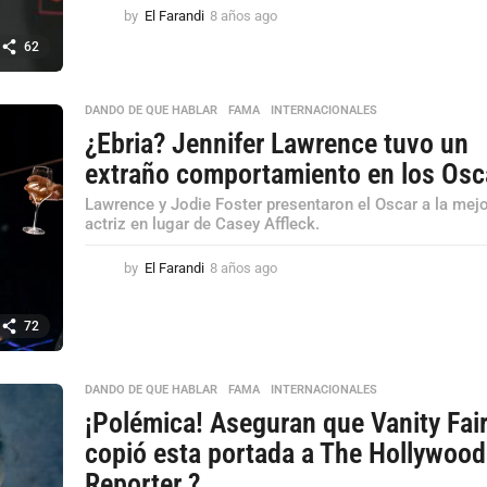
by
El Farandi
8 años ago
8
a
62
ñ
o
s
DANDO DE QUE HABLAR
,
FAMA
,
INTERNACIONALES
a
¿Ebria? Jennifer Lawrence tuvo un
g
o
extraño comportamiento en los Osc
Lawrence y Jodie Foster presentaron el Oscar a la mej
actriz en lugar de Casey Affleck.
by
El Farandi
8 años ago
8
a
ñ
72
o
s
a
DANDO DE QUE HABLAR
,
FAMA
,
INTERNACIONALES
g
o
¡Polémica! Aseguran que Vanity Fair
copió esta portada a The Hollywood
Reporter ?