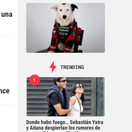
n una
TRENDING
1
nce
Donde hubo fuego… Sebastián Yatra
y Aitana despiertan los rumores de