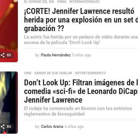
s
EL CHISME DEL DÍA
,
FAMA
,
INTERNACIONALES
a
¡CORTE! Jennifer Lawrence resultó
g
herida por una explosión en un set 
o
grabación ??
La actriz fue herida por un pedazo de vidrio durante un
escena de la película "Don’t Look Up"
by
Paola Hernández
5 años ago
5
80
a
ñ
o
CINE
,
DANDO DE QUE HABLAR
,
ENTRETENIMIENTO
s
Don’t Look Up: Filtran imágenes de 
a
comedia «sci-fi» de Leonardo DiCap
g
o
Jennifer Lawrence
El rodaje ha comenzado en Boston con los estrictos
reglamentos de bioseguridad
by
Carlos Arana
6 años ago
6
86
a