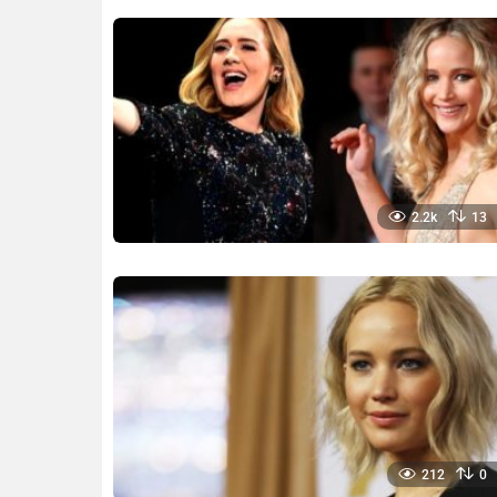
2.2k
13
212
0