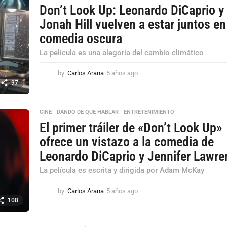
Don’t Look Up: Leonardo DiCaprio y
Jonah Hill vuelven a estar juntos e
comedia oscura
La película es una alegoría del cambio climático
by
Carlos Arana
5 años ago
5
a
97
ñ
o
s
CINE
,
DANDO DE QUE HABLAR
,
ENTRETENIMIENTO
a
El primer tráiler de «Don’t Look Up»
g
ofrece un vistazo a la comedia de
o
Leonardo DiCaprio y Jennifer Lawre
La película es escrita y dirigida por Adam McKay
by
Carlos Arana
5 años ago
5
a
108
ñ
o