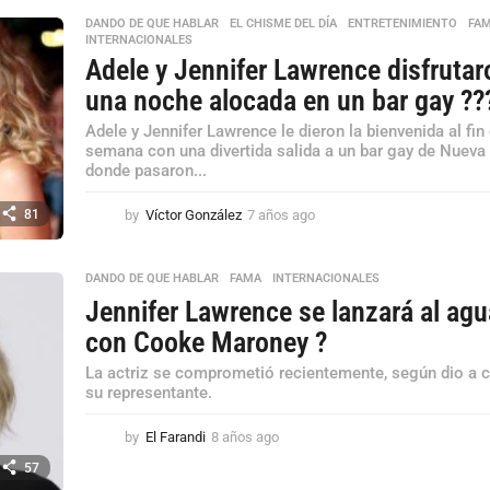
ñ
o
DANDO DE QUE HABLAR
,
EL CHISME DEL DÍA
,
ENTRETENIMIENTO
,
FA
INTERNACIONALES
s
Adele y Jennifer Lawrence disfrutar
a
g
una noche alocada en un bar gay ??️‍
o
Adele y Jennifer Lawrence le dieron la bienvenida al fin
semana con una divertida salida a un bar gay de Nueva
donde pasaron...
81
by
Víctor González
7 años ago
7
a
ñ
o
DANDO DE QUE HABLAR
,
FAMA
,
INTERNACIONALES
s
Jennifer Lawrence se lanzará al agu
a
con Cooke Maroney ?
g
o
La actriz se comprometió recientemente, según dio a 
su representante.
by
El Farandi
8 años ago
8
a
57
ñ