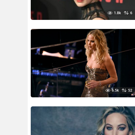
1.8k
6
6.5k
52