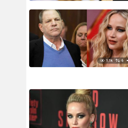
1.1k
6