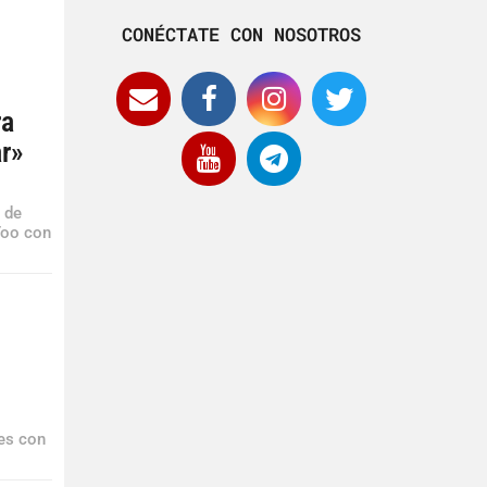
CONÉCTATE CON NOSOTROS
ra
r»
 de
Too con
les con