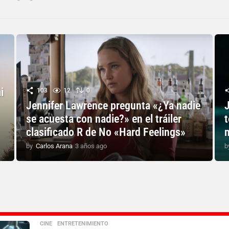
i
103
12
0
Jennifer Lawrence pregunta «¿Ya nadie
J
se acuesta con nadie?» en el tráiler
t
clasificado R de No «Hard Feelings»
by
Carlos Arana
3 años ago
3
b
a
ñ
o
s
a
g
o
CINE
,
ENTRETENIMIENTO