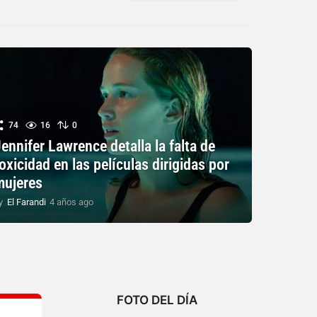
74
16
0
ennifer Lawrence detalla la falta de
oxicidad en las películas dirigidas por
mujeres
y
El Farandi
4 años ago
4
a
ñ
o
s
a
g
o
FOTO DEL DÍA