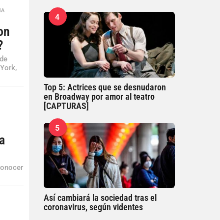
MA
,
4
on
?
 de
 York,
Top 5: Actrices que se desnudaron
en Broadway por amor al teatro
[CAPTURAS]
5
a
conocer
Así cambiará la sociedad tras el
coronavirus, según videntes