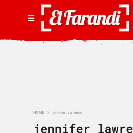
HOME
jennifer lawrence
jennifer lawre