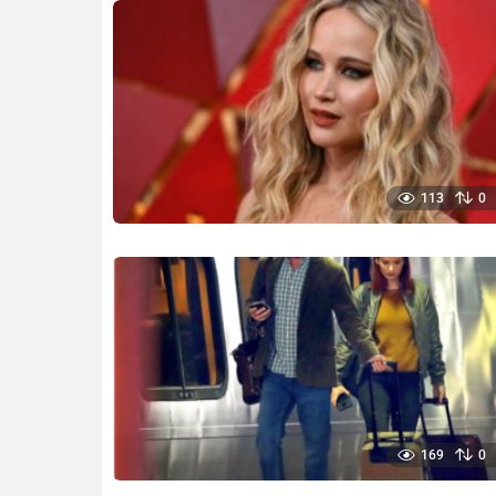
113
0
169
0