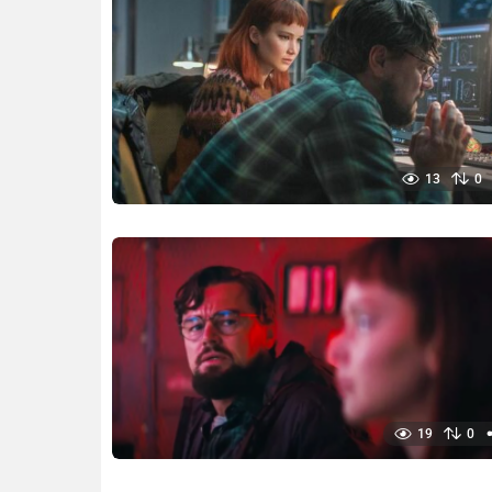
13
0
19
0