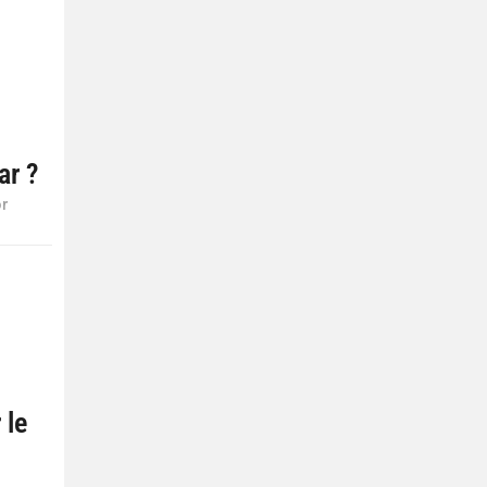
ar ?
or
 le