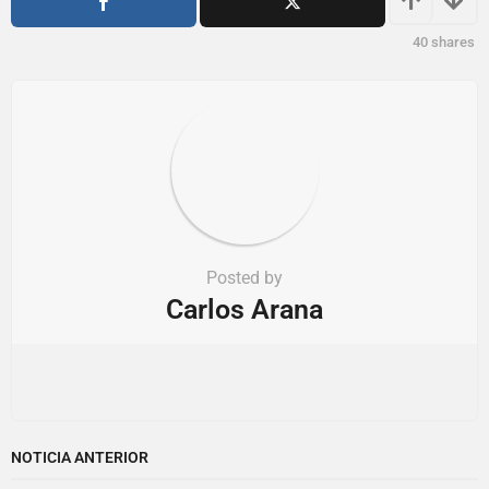
t
i
40
shares
o
n
Posted by
Carlos Arana
NOTICIA ANTERIOR