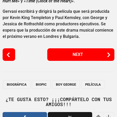
Hurt Me»
y «
Time (Clock of the Heart)»
.
Gervasi escribirá y dirigirá la película que será producida
por Kevin King Templeton y Paul Kemsley, con George y
Jessica de Rothschild como productores ejecutivos. Se
espera que la producción de este drama musical comience
el próximo verano en Londres y Bulgaria.
P
NEXT
o
s
t
P
,
,
,
a
BIOGRÁFICA
BIOPIC
BOY GEORGE
PELÍCULA
g
i
¿TE GUSTA ESTO? ¡¡¡COMPÁRTELO CON TUS
AMIGOS!!!
n
a