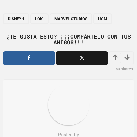
t
P
,
,
,
a
DISNEY +
LOKI
MARVEL STUDIOS
UCM
g
i
¿TE GUSTA ESTO? ¡¡¡COMPÁRTELO CON TUS
AMIGOS!!!
n
a
t
i
80
shares
o
n
Posted by