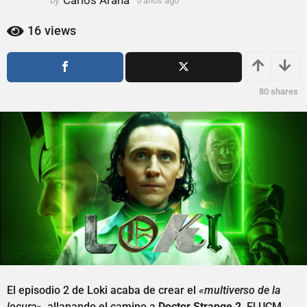
Carlos Arana
by
5 años ago
5
ñ
a
o
ñ
16
views
s
o
s
a
a
g
g
o
80
shares
o
El episodio 2 de Loki acaba de crear el
«multiverso de la
locura»
, allanando el camino a
Doctor Strange 2
. El UCM