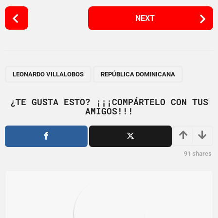
P
NEXT
o
s
t
P
,
a
LEONARDO VILLALOBOS
REPÚBLICA DOMINICANA
g
i
¿TE GUSTA ESTO? ¡¡¡COMPÁRTELO CON TUS
AMIGOS!!!
n
a
t
i
91
shares
o
n