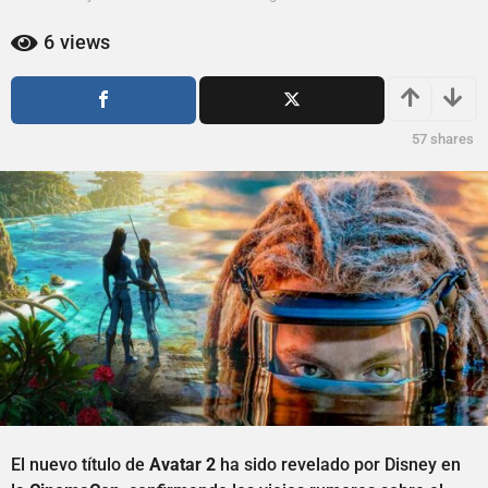
ñ
a
o
ñ
6
views
o
s
s
a
a
g
g
o
57
shares
o
El nuevo título de
Avatar 2
ha sido revelado por Disney en