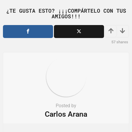
g
i
¿TE GUSTA ESTO? ¡¡¡COMPÁRTELO CON TUS
AMIGOS!!!
n
a
t
i
57
shares
o
n
Posted by
Carlos Arana