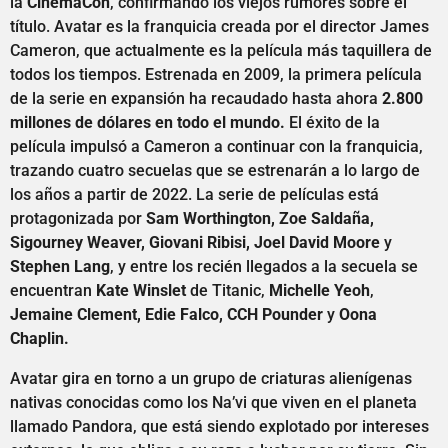
la
CinemaCon
, confirmando los viejos rumores sobre el
título. Avatar es la franquicia creada por el director James
Cameron, que actualmente es la película más taquillera de
todos los tiempos. Estrenada en 2009, la primera película
de la serie en expansión ha recaudado hasta ahora
2.800
millones de dólares en todo el mundo.
El éxito de la
película impulsó a Cameron a continuar con la franquicia,
trazando cuatro secuelas que se estrenarán a lo largo de
los años a partir de 2022. La serie de películas está
protagonizada por
Sam Worthington, Zoe Saldaña,
Sigourney Weaver, Giovani Ribisi, Joel David Moore
y
Stephen Lang
, y entre los recién llegados a la secuela se
encuentran
Kate Winslet
de Titanic,
Michelle Yeoh
,
Jemaine Clement, Edie Falco, CCH Pounder
y
Oona
Chaplin.
Avatar gira en torno a un grupo de criaturas alienígenas
nativas conocidas como los Na’vi que viven en el planeta
llamado Pandora, que está siendo explotado por intereses