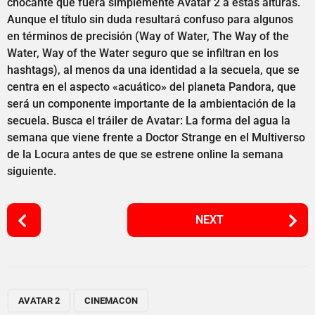
chocante que fuera simplemente Avatar 2 a estas alturas.
Aunque el título sin duda resultará confuso para algunos
en términos de precisión (Way of Water, The Way of the
Water, Way of the Water seguro que se infiltran en los
hashtags), al menos da una identidad a la secuela, que se
centra en el aspecto «acuático» del planeta Pandora, que
será un componente importante de la ambientación de la
secuela. Busca el tráiler de Avatar: La forma del agua la
semana que viene frente a Doctor Strange en el Multiverso
de la Locura antes de que se estrene online la semana
siguiente.
P
NEXT
o
s
t
P
,
a
AVATAR 2
CINEMACON