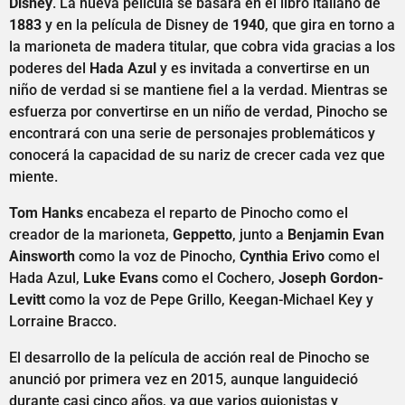
Disney
. La nueva película se basará en el libro italiano de
1883
y en la película de Disney de
1940
, que gira en torno a
la marioneta de madera titular, que cobra vida gracias a los
poderes del
Hada Azul
y es invitada a convertirse en un
niño de verdad si se mantiene fiel a la verdad. Mientras se
esfuerza por convertirse en un niño de verdad, Pinocho se
encontrará con una serie de personajes problemáticos y
conocerá la capacidad de su nariz de crecer cada vez que
miente.
Tom Hanks
encabeza el reparto de Pinocho como el
creador de la marioneta,
Geppetto
, junto a
Benjamin Evan
Ainsworth
como la voz de Pinocho,
Cynthia Erivo
como el
Hada Azul,
Luke Evans
como el Cochero,
Joseph Gordon-
Levitt
como la voz de Pepe Grillo, Keegan-Michael Key y
Lorraine Bracco.
El desarrollo de la película de acción real de Pinocho se
anunció por primera vez en 2015, aunque languideció
durante casi cinco años, ya que varios guionistas y