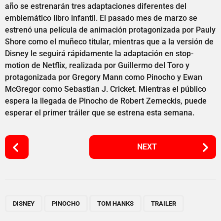
año se estrenarán tres adaptaciones diferentes del
emblemático libro infantil. El pasado mes de marzo se
estrenó una película de animación protagonizada por Pauly
Shore como el muñeco titular, mientras que a la versión de
Disney le seguirá rápidamente la adaptación en stop-
motion de Netflix, realizada por Guillermo del Toro y
protagonizada por Gregory Mann como Pinocho y Ewan
McGregor como Sebastian J. Cricket. Mientras el público
espera la llegada de Pinocho de Robert Zemeckis, puede
esperar el primer tráiler que se estrena esta semana.
P
NEXT
o
s
t
P
,
,
,
a
DISNEY
PINOCHO
TOM HANKS
TRAILER
g