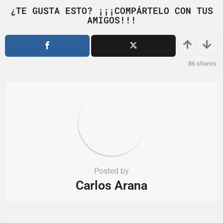
i
¿TE GUSTA ESTO? ¡¡¡COMPÁRTELO CON TUS
AMIGOS!!!
n
a
t
i
86
shares
o
n
Posted by
Carlos Arana