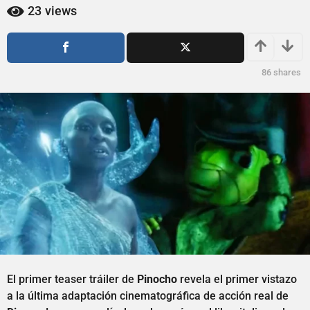
ñ
ñ
23
views
o
o
s
s
a
a
g
g
86
shares
o
o
El primer teaser tráiler de
Pinocho
revela el primer vistazo
a la última adaptación cinematográfica de acción real de