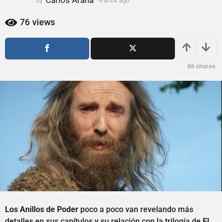
Carlos Arana
by
4 años ago
4
ñ
a
o
ñ
76
views
s
o
s
a
a
g
g
o
86
shares
o
Los Anillos de Poder
poco a poco van revelando más
detalles en sus capítulos y su relación con la trilogía de
El