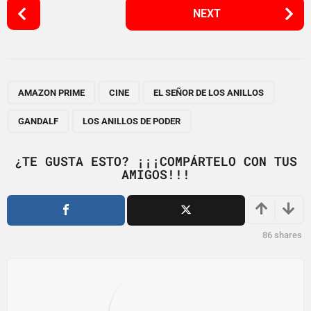
P
NEXT
o
s
t
P
,
,
,
,
a
AMAZON PRIME
CINE
EL SEÑOR DE LOS ANILLOS
g
GANDALF
LOS ANILLOS DE PODER
i
n
¿TE GUSTA ESTO? ¡¡¡COMPÁRTELO CON TUS
a
AMIGOS!!!
t
i
o
86
shares
n