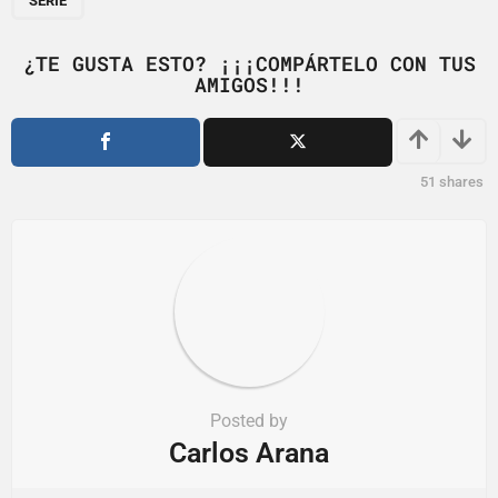
SERIE
i
n
¿TE GUSTA ESTO? ¡¡¡COMPÁRTELO CON TUS
a
AMIGOS!!!
t
i
o
51
shares
n
Posted by
Carlos Arana