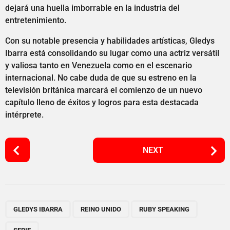
dejará una huella imborrable en la industria del
entretenimiento.
Con su notable presencia y habilidades artísticas, Gledys
Ibarra está consolidando su lugar como una actriz versátil
y valiosa tanto en Venezuela como en el escenario
internacional. No cabe duda de que su estreno en la
televisión británica marcará el comienzo de un nuevo
capítulo lleno de éxitos y logros para esta destacada
intérprete.
P
NEXT
o
s
t
P
,
,
,
a
GLEDYS IBARRA
REINO UNIDO
RUBY SPEAKING
g