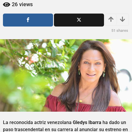
ñ
ñ
26
views
o
o
s
s
a
a
g
g
51
shares
o
o
La reconocida actriz venezolana
Gledys Ibarra
ha dado un
paso trascendental en su carrera al anunciar su estreno en