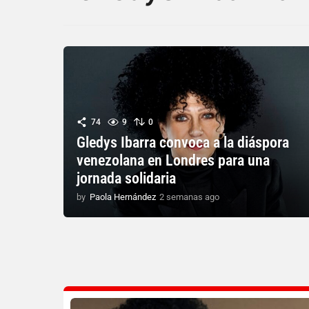
74
9
0
Gledys Ibarra convoca a la diáspora
venezolana en Londres para una
jornada solidaria
by
Paola Hernández
2 semanas ago
2
s
e
m
a
n
a
s
a