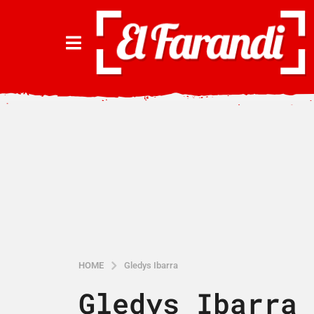
HOME
Gledys Ibarra
Gledys Ibarra