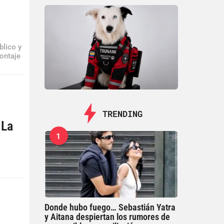
blico y
montaje
TRENDING
 La
1
Donde hubo fuego… Sebastián Yatra
y Aitana despiertan los rumores de