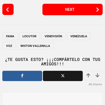
P
NEXT
o
s
t
P
,
,
,
,
,
a
FAMA
LOCUTOR
VENEVISIÓN
VENEZUELA
g
VOZ
WISTON VALLENILLA
i
n
¿TE GUSTA ESTO? ¡¡¡COMPÁRTELO CON TUS
a
AMIGOS!!!
t
i
o
68
shares
n