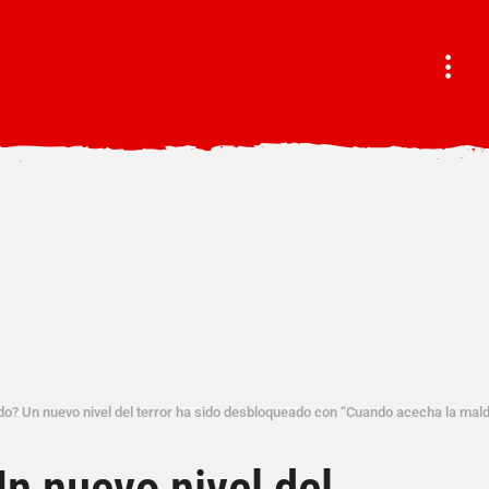
o? Un nuevo nivel del terror ha sido desbloqueado con “Cuando acecha la mal
n nuevo nivel del