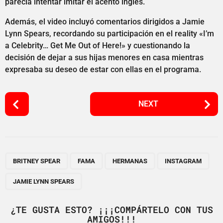
parecía intentar imitar el acento inglés.
Además, el video incluyó comentarios dirigidos a Jamie
Lynn Spears, recordando su participación en el reality «I’m
a Celebrity… Get Me Out of Here!» y cuestionando la
decisión de dejar a sus hijas menores en casa mientras
expresaba su deseo de estar con ellas en el programa.
P
NEXT
o
s
t
P
,
,
,
,
a
BRITNEY SPEAR
FAMA
HERMANAS
INSTAGRAM
g
JAMIE LYNN SPEARS
i
n
¿TE GUSTA ESTO? ¡¡¡COMPÁRTELO CON TUS
a
AMIGOS!!!