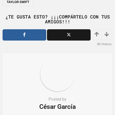
a
TAYLOR SWIFT
g
i
¿TE GUSTA ESTO? ¡¡¡COMPÁRTELO CON TUS
AMIGOS!!!
n
a
t
i
80
shares
o
n
Posted by
César García