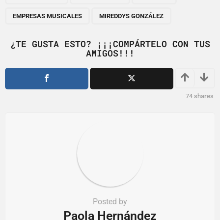
g
EMPRESAS MUSICALES
MIREDDYS GONZÁLEZ
i
n
¿TE GUSTA ESTO? ¡¡¡COMPÁRTELO CON TUS
a
AMIGOS!!!
t
i
o
74
shares
n
Posted by
Paola Hernández