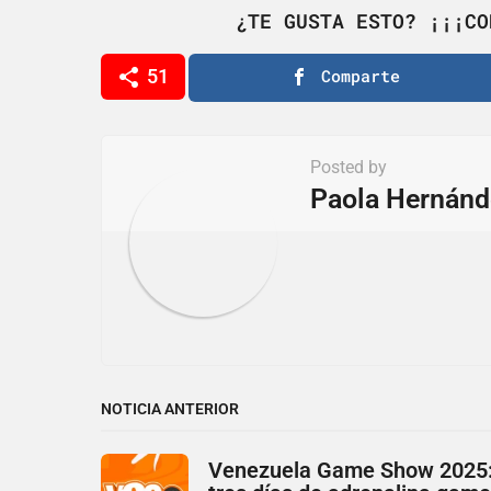
g
¿TE GUSTA ESTO? ¡¡¡CO
i
51
Comparte
n
a
t
Posted by
i
Paola Hernánd
o
n
NOTICIA ANTERIOR
Venezuela Game Show 2025