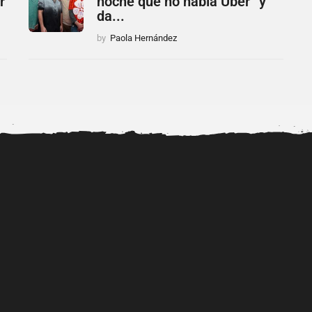
r
noche que no había Uber” y
da...
by
Paola Hernández
uevos
Filtran video íntimo de
Así se ve actualmente la hija
ntras
Isabella Ladera y Beéle:...
transgénero de...