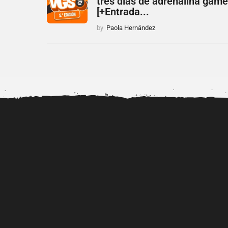
tres días de adrenalina game
[+Entrada...
by
Paola Hernández
Alerta por la viralización de
Dr. Diubell impulsa n
videos porno de...
talentos urbanos mie