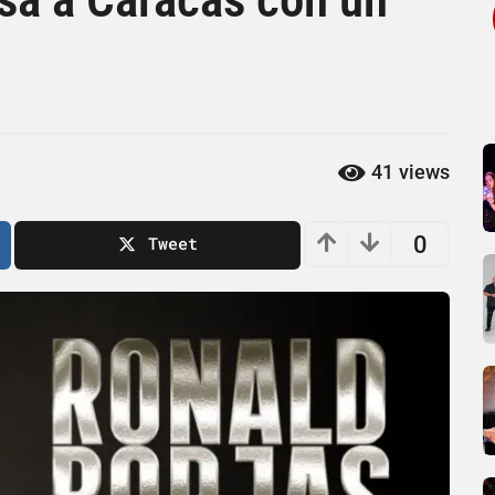
41
views
0
Tweet