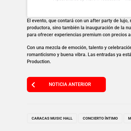
El evento, que contará con un after party de lujo,
productora, sino también la inauguración de la n
para ofrecer experiencias premium con precios a
Con una mezcla de emoción, talento y celebración
romanticismo y buena vibra. Las entradas ya están
Production.
P
NOTICIA ANTERIOR
o
s
t
P
,
,
CARACAS MUSIC HALL
CONCIERTO ÍNTIMO
M
a