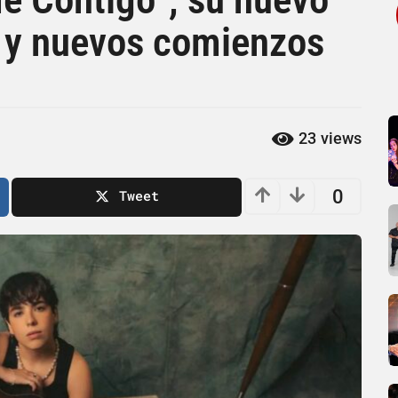
r y nuevos comienzos
23
views
0
Tweet