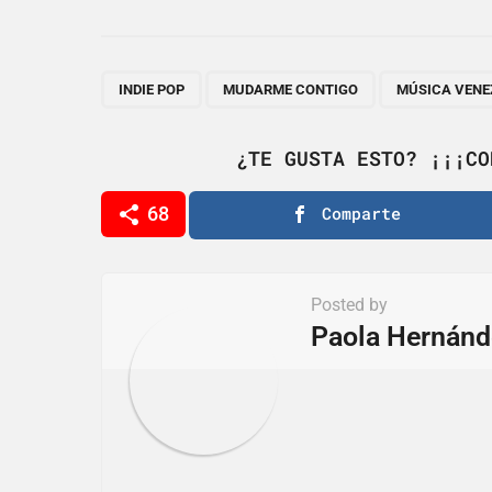
s
t
P
,
,
INDIE POP
MUDARME CONTIGO
MÚSICA VEN
a
g
¿TE GUSTA ESTO? ¡¡¡CO
i
68
Comparte
n
a
t
Posted by
i
Paola Hernánd
o
n