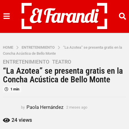
HOME
ENTRETENIMIENTO
“La Azotea” se presenta gratis en la
Concha Acústica de Bello Monte
ENTRETENIMIENTO
,
TEATRO
2
“La Azotea” se presenta gratis en la
m
e
Concha Acústica de Bello Monte
s
1 min
e
s
a
Paola Hernández
by
2 meses ago
2
g
m
o
e
24
views
s
2