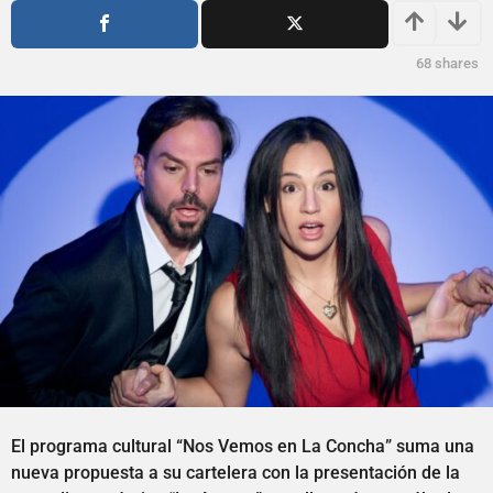
e
m
s
e
a
s
68
shares
g
o
e
s
a
g
o
El programa cultural “Nos Vemos en La Concha” suma una
nueva propuesta a su cartelera con la presentación de la