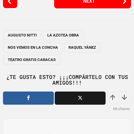
NEXT
o
s
t
P
,
,
,
,
a
AUGUSTO NITTI
LA AZOTEA OBRA
g
NOS VEMOS EN LA CONCHA
RAQUEL YÁNEZ
i
n
TEATRO GRATIS CARACAS
a
t
¿TE GUSTA ESTO? ¡¡¡COMPÁRTELO CON TUS
i
AMIGOS!!!
o
n
68
shares