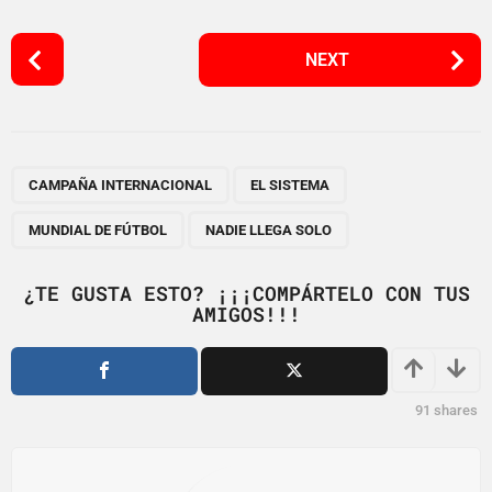
P
NEXT
o
s
t
P
,
,
,
a
CAMPAÑA INTERNACIONAL
EL SISTEMA
g
MUNDIAL DE FÚTBOL
NADIE LLEGA SOLO
i
n
¿TE GUSTA ESTO? ¡¡¡COMPÁRTELO CON TUS
a
AMIGOS!!!
t
i
o
91
shares
n