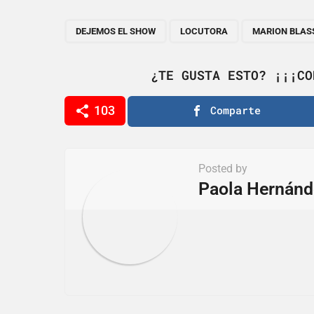
t
P
,
,
DEJEMOS EL SHOW
LOCUTORA
MARION BLAS
a
g
¿TE GUSTA ESTO? ¡¡¡CO
i
103
Comparte
n
a
t
Posted by
i
Paola Hernánd
o
n