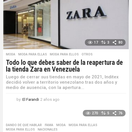
17
3
80
MODA
,
MODA PARA ELLAS
,
MODA PARA ELLOS
,
OTROS
Todo lo que debes saber de la reapertura de
la tienda Zara en Venezuela
Luego de cerrar sus tiendas en mayo de 2021, Inditex
decidió volver a territorio venezolano tras dos años y
medio de ausencia, con la apertura...
by
El Farandi
2 años ago
2
a
ñ
270
5
76
o
s
DANDO DE QUE HABLAR
,
FAMA
,
MODA
,
MODA PARA ELLAS
,
a
MODA PARA ELLOS
,
NACIONALES