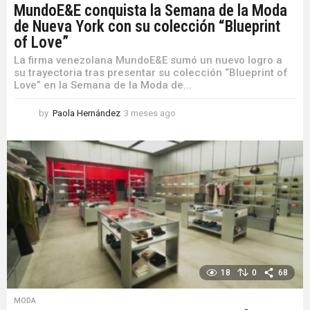
MundoE&E conquista la Semana de la Moda
de Nueva York con su colección “Blueprint
of Love”
La firma venezolana MundoE&E sumó un nuevo logro a
su trayectoria tras presentar su colección “Blueprint of
Love” en la Semana de la Moda de...
by
Paola Hernández
3 meses ago
3
m
e
s
e
s
a
g
o
18
0
68
MODA