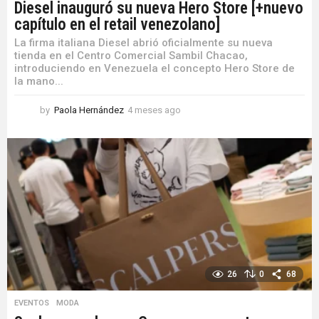
Diesel inauguró su nueva Hero Store [+nuevo
capítulo en el retail venezolano]
La firma italiana Diesel abrió oficialmente su nueva
tienda en el Centro Comercial Sambil Chacao,
introduciendo en Venezuela el concepto Hero Store de
la mano...
by
Paola Hernández
4 meses ago
4
m
e
s
e
s
a
g
o
26
0
68
EVENTOS
,
MODA