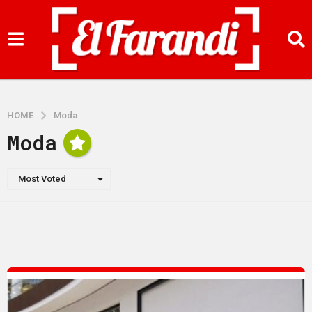
HOME
Moda
Moda
Most Voted