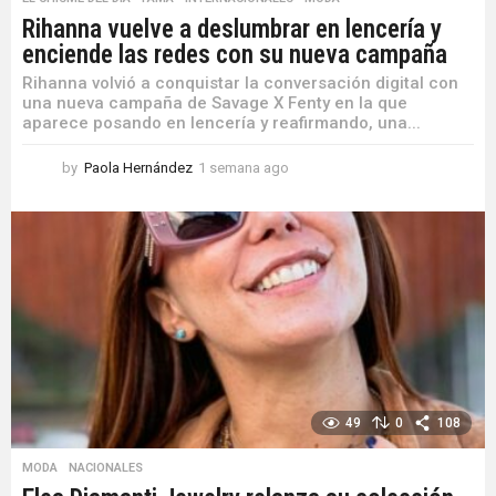
Rihanna vuelve a deslumbrar en lencería y
enciende las redes con su nueva campaña
Rihanna volvió a conquistar la conversación digital con
una nueva campaña de Savage X Fenty en la que
aparece posando en lencería y reafirmando, una...
by
Paola Hernández
1 semana ago
1
s
e
m
a
n
a
a
g
o
49
0
108
MODA
,
NACIONALES