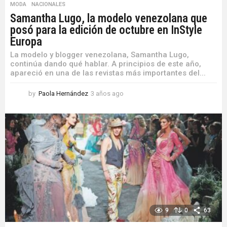
MODA
,
NACIONALES
Samantha Lugo, la modelo venezolana que
posó para la edición de octubre en InStyle
Europa
La modelo y blogger venezolana, Samantha Lugo,
continúa dando qué hablar. A principios de este año,
apareció en una de las revistas más importantes del...
by
Paola Hernández
3 años ago
3
a
ñ
o
s
a
g
o
9
0
63