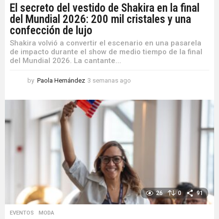
El secreto del vestido de Shakira en la final
del Mundial 2026: 200 mil cristales y una
confección de lujo
Shakira volvió a convertir el escenario en una pasarela
de impacto durante el show de medio tiempo de la final
del Mundial 2026. La cantante...
by
Paola Hernández
3 semanas ago
3
s
e
m
a
n
a
s
a
g
o
26
0
91
EVENTOS
,
MODA