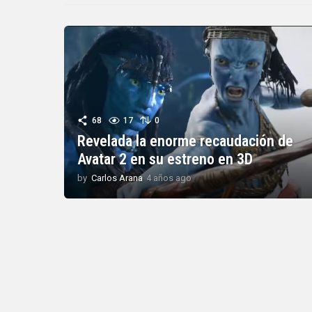
68
17
0
Revelada la enorme recaudación de
Avatar 2 en su estreno en 3D
by
Carlos Arana
4 años ago
4
a
ñ
o
s
a
g
o