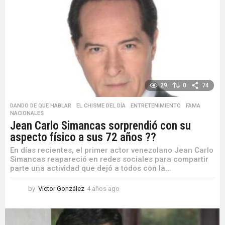
s
e
s
a
g
o
29
0
74
DANDO DE QUE HABLAR
,
EL CHISME DEL DÍA
,
ENTRETENIMIENTO
,
FAMA
,
NACIONALES
Jean Carlo Simancas sorprendió con su
aspecto físico a sus 72 años ??
En días recientes, el primer actor venezolano Jean Carlo
Simancas reapareció en redes sociales para compartir
parte una actividad que dejó a todos con la...
by
Víctor González
4 años ago
4
a
ñ
o