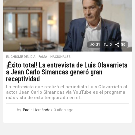
s
a
g
o
21
0
80
EL CHISME DEL DÍA
,
FAMA
,
NACIONALES
¡Éxito total! La entrevista de Luis Olavarrieta
a Jean Carlo Simancas generó gran
receptividad
La entrevista que realizó el periodista Luis Olavarrieta al
actor Jean Carlo Simancas vía YouTube es el programa
más visto de esta temporada en el...
by
Paola Hernández
3 años ago
3
a
ñ
o
s