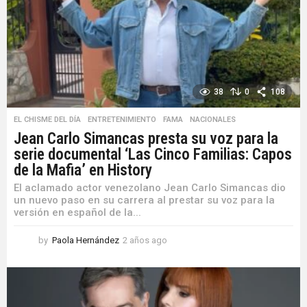
38
0
108
EL CHISME DEL DÍA
,
ENTRETENIMIENTO
,
FAMA
,
NACIONALES
Jean Carlo Simancas presta su voz para la
serie documental ‘Las Cinco Familias: Capos
de la Mafia’ en History
El aclamado actor venezolano Jean Carlo Simancas dio
un nuevo paso en su carrera al prestar su voz para la
versión en español de la...
by
Paola Hernández
2 años ago
2
a
ñ
o
s
a