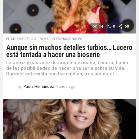
14
0
68
EL CHISME DEL DÍA
,
FAMA
,
INTERNACIONALES
Aunque sin muchos detalles turbios… Lucero
está tentada a hacer una bioserie
La actriz y cantante de origen mexicano, Lucero, habló
de las posibilidades de hacer una serie sobre su vida.
Durante entrevista con los medios, tras acudir al...
by
Paola Hernández
4 años ago
4
a
ñ
o
s
a
g
o