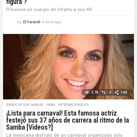
figura ?
Presume un cuerpo de infarto a sus 48.
by
El Farandi
9 años ago
9
a
ñ
o
s
a
g
o
3.7k
-3
106
DANDO DE QUE HABLAR
,
FAMA
,
INTERNACIONALES
¡Lista para carnaval! Esta famosa actriz
festejó sus 37 años de carrera al ritmo de la
Samba [Videos?]
La mexicana disfrutó de un carnaval organizado sólo