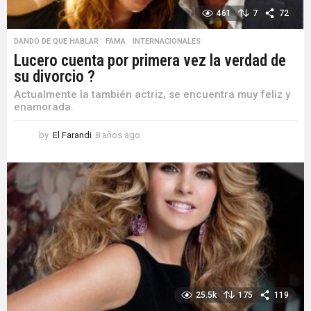
461
7
72
DANDO DE QUE HABLAR
,
FAMA
,
INTERNACIONALES
Lucero cuenta por primera vez la verdad de
su divorcio ?
Actualmente la también actriz, se encuentra muy feliz y
enamorada.
by
El Farandi
8 años ago
8
a
ñ
o
s
a
g
o
25.5k
175
119