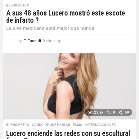
BUENOMETRO
A sus 48 años Lucero mostró este escote
de infarto ?
La diva mexicana está mejor que nunca.
by
El Farandi
8 años ago
8
a
ñ
o
s
a
g
o
23.2k
0
69
BUENOMETRO
,
DANDO DE QUE HABLAR
,
FAMA
,
INTERNACIONALES
Lucero enciende las redes con su escultural