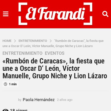
HOME
ENTRETENIMIENTO
"Rumbón de Caracas", la fiesta que
une a Oscar D' León, Víctor Manuelle, Grupo Niche y Lion Lázaro
ENTRETENIMIENTO
,
EVENTOS
2
«Rumbón de Caracas», la fiesta que
a
ñ
une a Oscar D’ León, Víctor
o
Manuelle, Grupo Niche y Lion Lázaro
s
a
1 min
g
o
Paola Hernández
by
2 años ago
2
2
a
a
ñ
18
views