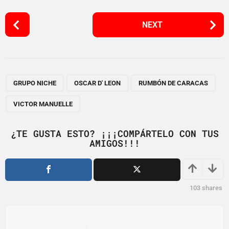
P
NEXT
o
s
t
P
,
,
,
a
GRUPO NICHE
OSCAR D' LEON
RUMBÓN DE CARACAS
g
VICTOR MANUELLE
i
n
¿TE GUSTA ESTO? ¡¡¡COMPÁRTELO CON TUS
a
AMIGOS!!!
t
i
o
103
shares
n