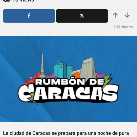
ñ
o
o
s
a
s
g
a
103
shares
o
g
o
La ciudad de Caracas se prepara para una noche de pura