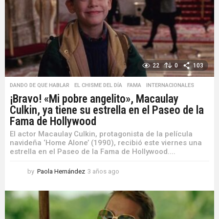
22
0
103
DANDO DE QUE HABLAR
,
EL CHISME DEL DÍA
,
FAMA
,
INTERNACIONALES
¡Bravo! «Mi pobre angelito», Macaulay
Culkin, ya tiene su estrella en el Paseo de la
Fama de Hollywood
El actor Macaulay Culkin, protagonista de la película
navideña ‘Home Alone’ (1990), recibió este viernes una
estrella en el Paseo de la Fama de Hollywood....
by
Paola Hernández
3 años ago
3
a
ñ
o
s
a