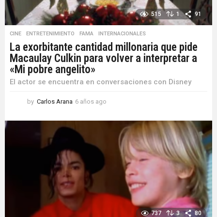
515
1
91
CINE
,
ENTRETENIMIENTO
,
FAMA
,
INTERNACIONALES
La exorbitante cantidad millonaria que pide
Macaulay Culkin para volver a interpretar a
«Mi pobre angelito»
El actor se encuentra en conversaciones con Disney
by
Carlos Arana
6 años ago
6
a
ñ
o
s
a
g
o
737
3
80