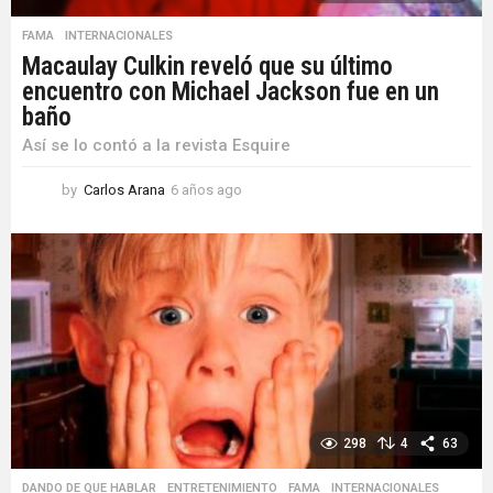
FAMA
,
INTERNACIONALES
Macaulay Culkin reveló que su último
encuentro con Michael Jackson fue en un
baño
Así se lo contó a la revista Esquire
by
Carlos Arana
6 años ago
6
a
ñ
o
s
a
g
o
298
4
63
DANDO DE QUE HABLAR
,
ENTRETENIMIENTO
,
FAMA
,
INTERNACIONALES
,