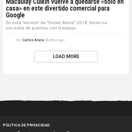
Macaulay Culkin vuelve a quedarse «solo en
casa» en este divertido comercial para
Google
En esta 'versión' de "Home Alone" 2018, Kevin no
necesita de puertas con trampas
by
Carlos Arana
8 años ago
8
a
ñ
LOAD MORE
o
s
a
g
o
POLÍTICA DE PRIVACIDAD