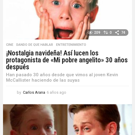
o
209
0
74
CINE
,
DANDO DE QUE HABLAR
,
ENTRETENIMIENTO
¡Nostalgia navideña! Así lucen los
protagonista de «Mi pobre angelito» 30 años
después
Han pasado 30 años desde que vimos al joven Kevin
McCallister haciendo de las suyas
by
Carlos Arana
6 años ago
6
a
ñ
o
s
a
g
o