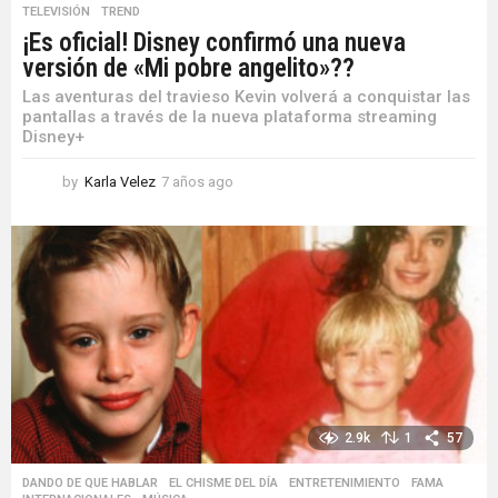
TELEVISIÓN
,
TREND
¡Es oficial! Disney confirmó una nueva
versión de «Mi pobre angelito»??
Las aventuras del travieso Kevin volverá a conquistar las
pantallas a través de la nueva plataforma streaming
Disney+
by
Karla Velez
7 años ago
7
a
ñ
o
s
a
g
o
2.9k
1
57
DANDO DE QUE HABLAR
,
EL CHISME DEL DÍA
,
ENTRETENIMIENTO
,
FAMA
,