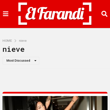
HOME
nieve
nieve
Most Discussed