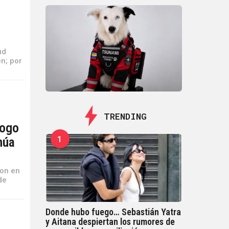
ud
n; por
TRENDING
logo
1
núa
ron en
de
Donde hubo fuego… Sebastián Yatra
y Aitana despiertan los rumores de