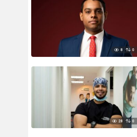
8
0
28
0