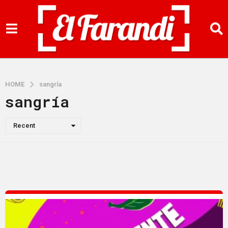
HOME
sangría
sangría
Recent