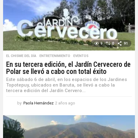
a
g
o
9
0
91
EL CHISME DEL DÍA
,
ENTRETENIMIENTO
,
EVENTOS
En su tercera edición, el Jardín Cervecero de
Polar se llevó a cabo con total éxito
Este sábado 6 de abril, en los espacios de los Jardines
Topotepuy, ubicados en Baruta, se llevó a cabo la
tercera edición del Jardín Cervero...
by
Paola Hernández
2 años ago
2
a
ñ
o
s
a