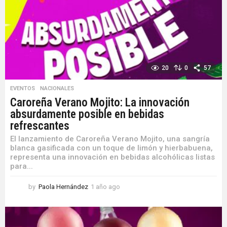
20
0
57
EVENTOS
,
NACIONALES
Caroreña Verano Mojito: La innovación
absurdamente posible en bebidas
refrescantes
El lanzamiento de Caroreña Verano Mojito, una sangría
blanca gasificada con un toque de limón y hierbabuena,
representa una innovación en bebidas alcohólicas listas
para...
by
Paola Hernández
1 año ago
1
a
ñ
o
a