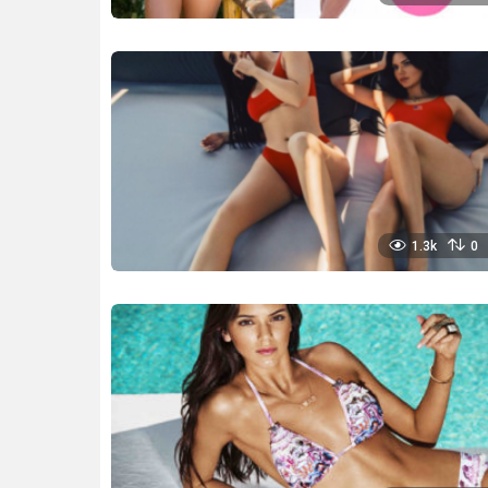
1.3k
0