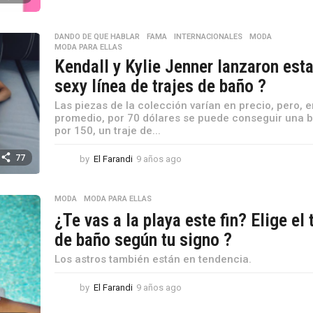
ñ
o
s
DANDO DE QUE HABLAR
,
FAMA
,
INTERNACIONALES
,
MODA
,
MODA PARA ELLAS
a
Kendall y Kylie Jenner lanzaron est
g
o
sexy línea de trajes de baño ?
Las piezas de la colección varían en precio, pero, 
promedio, por 70 dólares se puede conseguir una bi
por 150, un traje de...
77
by
El Farandi
9 años ago
9
a
ñ
o
MODA
,
MODA PARA ELLAS
s
¿Te vas a la playa este fin? Elige el 
a
de baño según tu signo ?
g
o
Los astros también están en tendencia.
by
El Farandi
9 años ago
9
a