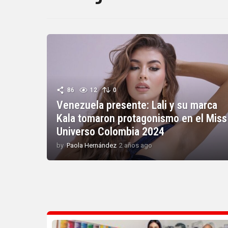
86
12
0
Venezuela presente: Lali y su marca
Kala tomaron protagonismo en el Miss
Universo Colombia 2024
by
Paola Hernández
2 años ago
2
a
ñ
o
s
a
g
o