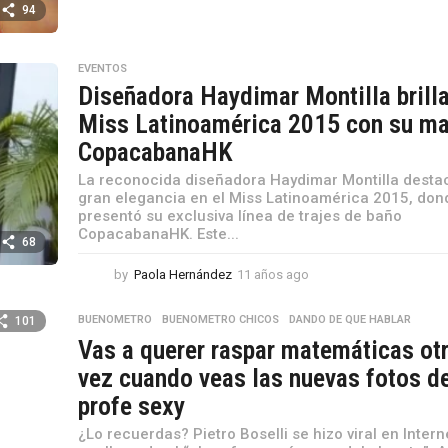
ñ
94
o
s
a
EVENTOS
g
Diseñadora Haydimar Montilla brill
o
Miss Latinoamérica 2015 con su m
CopacabanaHK
La reconocida diseñadora Haydimar Montilla desta
gran elegancia en el Miss Latinoamérica 2015, don
presentó su exclusiva línea de trajes de baño
CopacabanaHK. Este...
68
by
Paola Hernández
11 años ago
1
0
m
BUENOMETRO
,
BUENOMETRO CHICOS
,
DANDO DE QUE HABLAR
101
e
Vas a querer raspar matemáticas ot
s
e
vez cuando veas las nuevas fotos d
s
profe sexy
a
g
¿Lo recuerdas? Pietro Boselli se hizo viral en Intern
o