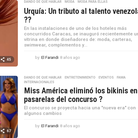
DANDO DE QUE HABLAR
,
MODA
,
MODA PARA ELLAS
o
Urquía: Un tributo al talento venezo
s
a
??
g
o
En las instalaciones de uno de los hoteles más
concurridos Caracas, se inauguró recientemente u
vitrina en donde diseñadores de: moda, carteras,
swimwear, complementos y...
by
El Farandi
8 años ago
8
45
a
ñ
o
DANDO DE QUE HABLAR
,
ENTRETENIMIENTO
,
EVENTOS
,
FAMA
,
s
INTERNACIONALES
a
Miss América eliminó los bikinis en
g
pasarelas del concurso ?
o
El concurso se proyecta hacia una "nueva era" con
algunos cambios
by
El Farandi
8 años ago
8
67
a
ñ