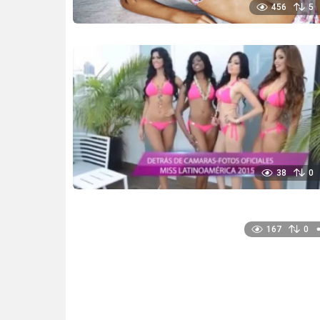
456
5
38
0
167
0