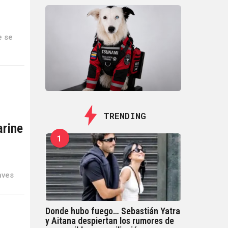
h
e se
TRENDING
arine
1
aves
Donde hubo fuego… Sebastián Yatra
y Aitana despiertan los rumores de