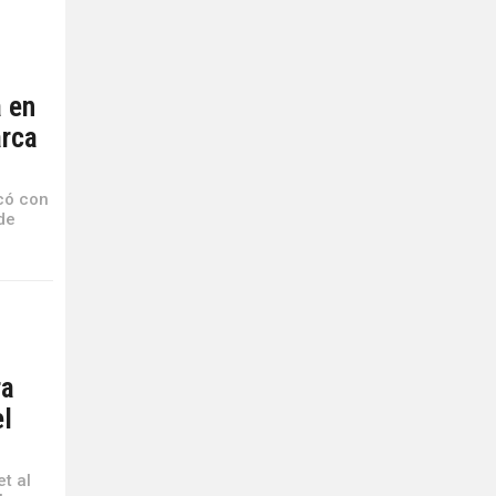
a en
arca
có con
de
ra
el
et al