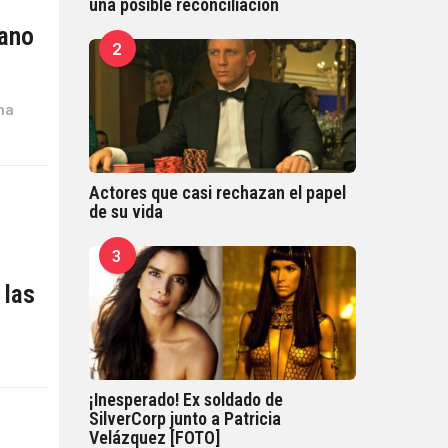
una posible reconciliación
lano
2
na
Actores que casi rechazan el papel
de su vida
3
 las
¡Inesperado! Ex soldado de
SilverCorp junto a Patricia
Velázquez [FOTO]