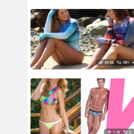
45.5k
481
1.1k
6