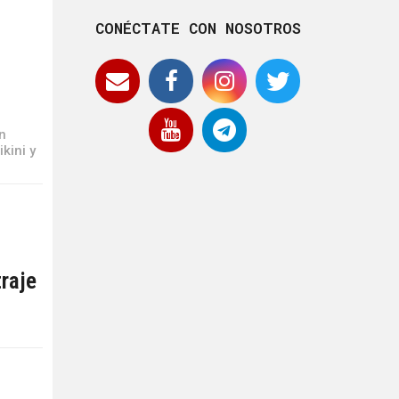
CONÉCTATE CON NOSOTROS
a
en
kini y
traje