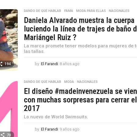
o
s
DANDO DE QUE HABLAR
,
FAMA
,
MODA PARA ELLAS
,
NACIONALES
a
Daniela Alvarado muestra la cuerpa
g
luciendo la línea de trajes de baño 
o
Mariángel Ruiz ?
La marca promete tener modelos para mujeres de 
las tallas.
by
El Farandi
8 años ago
8
194
a
ñ
o
DANDO DE QUE HABLAR
,
MODA
,
NACIONALES
s
El diseño #madeinvenezuela se vie
a
con muchas sorpresas para cerrar e
g
o
2017
Lo nuevo de World Swimsuits.
by
El Farandi
9 años ago
9
a
70