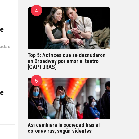
4
de
todas
Top 5: Actrices que se desnudaron
en Broadway por amor al teatro
[CAPTURAS]
5
ne
l
Así cambiará la sociedad tras el
coronavirus, según videntes