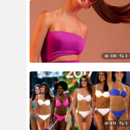
338
3
374
3