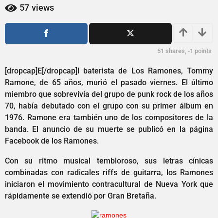
2
a
57
views
ñ
a
o
ñ
s
o
a
s
51
shares,
-1
points
g
o
a
[dropcap]E[/dropcap]l baterista de Los Ramones, Tommy
g
Ramone, de 65 años, murió el pasado viernes. El último
o
miembro que sobrevivía del grupo de punk rock de los años
70, había debutado con el grupo con su primer álbum en
1976. Ramone era también uno de los compositores de la
banda. El anuncio de su muerte se publicó en la página
Facebook de los Ramones.
Con su ritmo musical tembloroso, sus letras cínicas
combinadas con radicales riffs de guitarra, los Ramones
iniciaron el movimiento contracultural de Nueva York que
rápidamente se extendió por Gran Bretaña.