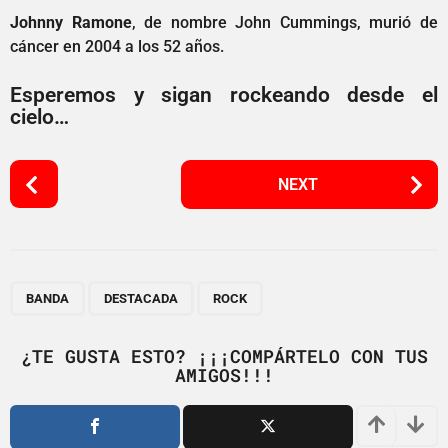
Johnny Ramone
, de nombre John Cummings, murió de
cáncer en 2004 a los 52 años.
Esperemos y sigan rockeando desde el
cielo…
P
NEXT
o
s
t
P
,
,
a
BANDA
DESTACADA
ROCK
g
i
¿TE GUSTA ESTO? ¡¡¡COMPÁRTELO CON TUS
AMIGOS!!!
n
a
t